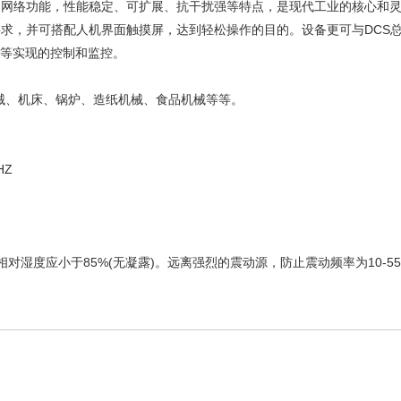
的网络功能，性能稳定、可扩展、抗干扰强等特点，是现代工业的核心和
要求，并可搭配人机界面触摸屏，达到轻松操作的目的。设备更可与DCS
以太网等实现的控制和监控。
械、机床、锅炉、造纸机械、食品机械等等。
HZ
相对湿度应小于85%(无凝露)。远离强烈的震动源，防止震动频率为10-55