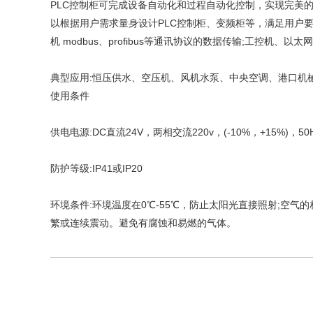
PLC控制柜可完成设备自动化和过程自动化控制，实现完美
以根据用户需求量身设计PLC控制柜、变频柜等，满足用户
机 modbus、profibus等通讯协议的数据传输;工控机、
典型应用:恒压供水、空压机、风机水泵、中央空调、港口机
使用条件
供电电源:DC直流24V，两相交流220v，(-10%，+15%)，50
防护等级:IP41或IP20
环境条件:环境温度在0℃-55℃，防止太阳光直接照射;空气的
繁或连续震动。避免有腐蚀和易燃的气体。