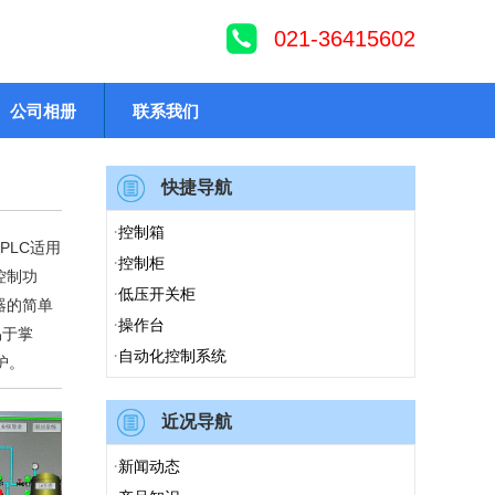
021-36415602
公司相册
联系我们
快捷导航
·
控制箱
列PLC适用
·
控制柜
控制功
·
低压开关柜
器的简单
·
操作台
易于掌
·
自动化控制系统
护。
近况导航
·
新闻动态