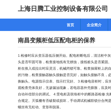
上海日腾工业控制设备有限公司
首页
企业简介
南昌变频柜低压配电柜的保养
1:检修时应从变压器低压侧开始。配电柜断电后，清洁柜中
头是否牢固可靠，检查接地线有无锈蚀，接线桩头是否紧固。
柜在推入或拉出时应灵活，机械闭锁可靠。检查抽屉柜上的
的污物，检查接触器触头接触是否完好，如触头接触不良，必
换触头。电源指示仪表、指示灯完好。 3:检修电容柜时，应
观检查壳体良好，无渗漏油现象，若电容器外壳膨胀，应及
自动补偿部分的调试。 4:受电柜及联络柜中的断路器检修
合规定。灭弧栅有否破裂或损坏，手动调试机械联锁分合闸
螺丝有无松动、变形和脱落。