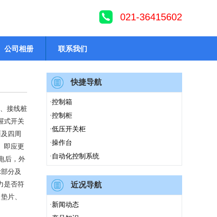
021-36415602
公司相册
联系我们
快捷导航
·
控制箱
头、接线桩
·
控制柜
屉式开关
·
低压开关柜
面及四周
·
操作台
）即应更
·
自动化控制系统
电后，外
示部分及
力是否符
近况导航
、垫片、
·
新闻动态