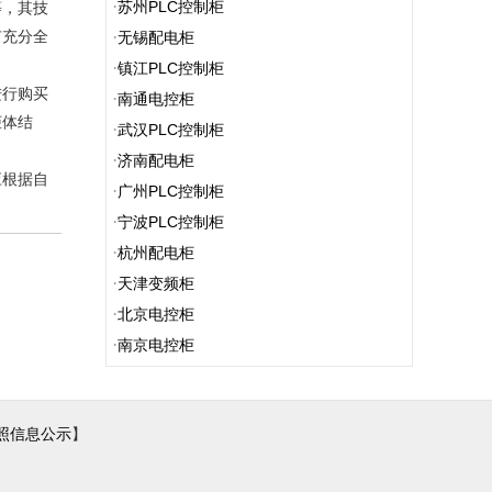
·
苏州PLC控制柜
等，其技
有充分全
·
无锡配电柜
·
镇江PLC控制柜
进行购买
·
南通电控柜
柜体结
·
武汉PLC控制柜
·
济南配电柜
应根据自
·
广州PLC控制柜
·
宁波PLC控制柜
·
杭州配电柜
·
天津变频柜
·
北京电控柜
·
南京电控柜
照信息公示
】