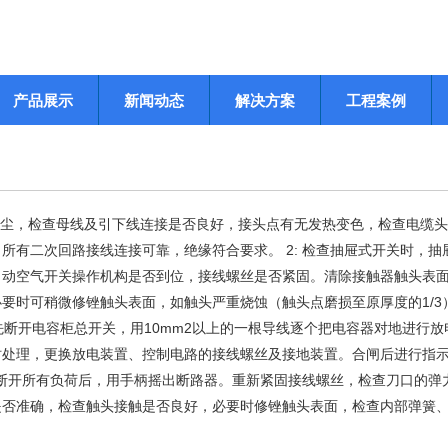
产品展示
新闻动态
解决方案
工程案例
灰尘，检查母线及引下线连接是否良好，接头点有无发热变色，检查电缆
所有二次回路接线连接可靠，绝缘符合要求。 2: 检查抽屉式开关时，抽
自动空气开关操作机构是否到位，接线螺丝是否紧固。清除接触器触头表
要时可稍微修锉触头表面，如触头严重烧蚀（触头点磨损至原厚度的1/3
先断开电容柜总开关，用10mm2以上的一根导线逐个把电容器对地进行放
时处理，更换放电装置、控制电路的接线螺丝及接地装置。合闸后进行指
:先断开所有负荷后，用手柄摇出断路器。重新紧固接线螺丝，检查刀口的弹
是否准确，检查触头接触是否良好，必要时修锉触头表面，检查内部弹簧