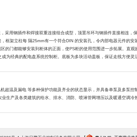
柱，采用钢插件和焊接双重连接组合成型，顶置吊环与钢插件直接相连，
，框架立柱每 隔25mm有一个符合DIN 的安装孔，令内部电器元件的安
件分割区的门都能够安装到柜体的正面，使PS柜的使用范围进一步拓展。直观
之成为经典的配电盘系统控制柜。底板为多块活动盖板，保证走线方便灵
机超温及漏电 等多种保护功能及齐全的状态显示，并具备单泵及多泵控
农业生产及各类建筑的给水、排水、消防、喷淋管网增压以及暖通空调冷