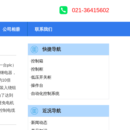
021-36415602
公司相册
联系我们
快捷导航
·
控制箱
台plc）
·
控制柜
，继电器，
·
低压开关柜
10倍
·
操作台
，装入绕组
·
自动化控制系统
为了达到
避免电机
控制电缆
近况导航
·
新闻动态