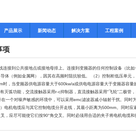
产品展示
新闻动态
解决方案
工程案例
事项
线连接到公共接地点或接地母排上。连接到变频器的任何控制设备（比如一
导体（例如金属网），因其在高频时阻抗较低。 （2）控制柜低压单元
时，当变频器供电源容量大于600kw/a或供电电源容量大于变频器容量的
有灭弧功能，交流接触器采用r-c抑制器，直流接触器采用“飞轮”二极管
行在一个对噪声敏感的环境中，可以采用emc滤波器减小辐射干扰。同时
）电机电缆应与其它控制电缆分开走线，其最小距离为500mm。同时应
叉，应尽可能使它们按90°角交叉。同时必须用合适的夹子将电机电缆和