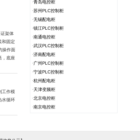
·
青岛电控柜
·
苏州PLC控制柜
·
无锡配电柜
·
镇江PLC控制柜
保证架体
·
南通电控柜
装和固定
·
武汉PLC控制柜
的操作面
·
济南配电柜
活，底座
·
广州PLC控制柜
·
宁波PLC控制柜
·
杭州配电柜
·
天津变频柜
制工作模
·
北京电控柜
热水循环
·
南京电控柜