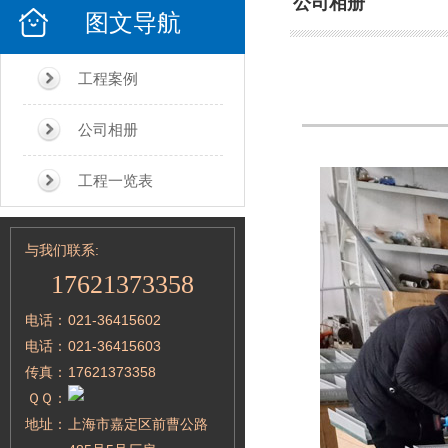
公司相册
图文导航
工程案例
公司相册
工程一览表
与我们联系:
17621373358
电话：
021-36415602
电话：
021-36415603
传真：
17621373358
ＱＱ：
地址：
上海市嘉定区前曹公路