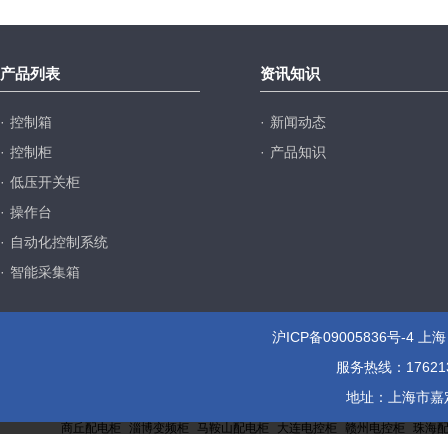
产品列表
资讯知识
·
控制箱
·
新闻动态
·
控制柜
·
产品知识
·
低压开关柜
·
操作台
·
自动化控制系统
·
智能采集箱
沪ICP备09005836号-4
上海
服务热线：1762137
地址：上海市嘉定区
商丘配电柜
淄博变频柜
马鞍山配电柜
大连电控柜
赣州电控柜
珠海